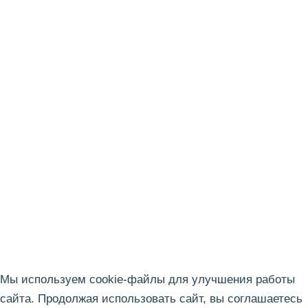
*
Введите телефон
:
Введите email:
Введите сообщение:
Прикрепите изображение или документ в формате .pdf,
.docx:
Отправить заявку
Закрыть
Нажимая кнопку «Отправить заявку», я даю свое согласие на
обработку моих персональных данных, ознакомлен и согласен с
условиями
политики конфиденциальности
.
Мы используем cookie-файлы для улучшения работы
сайта. Продолжая использовать сайт, вы соглашаетесь