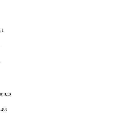
,1
0
5
линдр
З-88