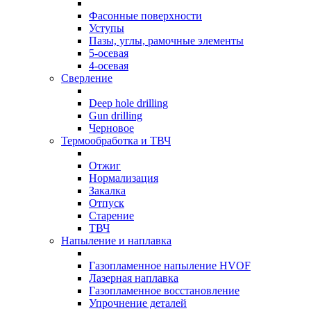
Фасонные поверхности
Уступы
Пазы, углы, рамочные элементы
5-осевая
4-осевая
Сверление
Deep hole drilling
Gun drilling
Черновое
Термообработка и ТВЧ
Отжиг
Нормализация
Закалка
Отпуск
Старение
ТВЧ
Напыление и наплавка
Газопламенное напыление HVOF
Лазерная наплавка
Газопламенное восстановление
Упрочнение деталей