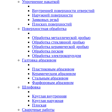
Упрочнение накаткой
Внутренней поверхности отверстий
Наружней поверхности
Замковых резьб
Плоских поверхностей
Поверхностная обработка
Обработка металлической дробью
Обработка стеклянной дробью
Обработка керамической дробью
Обработка песком
Обработка электрокорундом
Галтовка абразивом
Пластиковым абразивом
Керамическим абразивом
Стальным абразивом
Фарфоровым абразивом
Шлифовка
Круглая внутренняя
Круглая наружная
Плоская
Сварочные работы