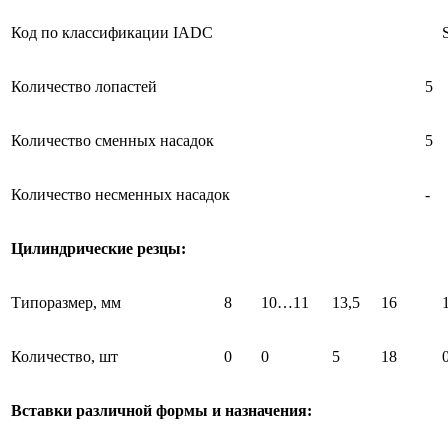
Код по классификации IADC
Количество лопастей
5
Количество сменных насадок
5
Количество несменных насадок
-
Цилиндрические резцы:
Типоразмер, мм
8
10…11
13,5
16
Количество, шт
0
0
5
18
Вставки различной формы и назначения: