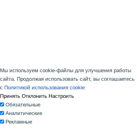
.docx:
Отправить заявку
Закрыть
Нажимая кнопку «Отправить заявку», я даю свое согласие на
обработку моих персональных данных, ознакомлен и согласен с
условиями
политики конфиденциальности
.
Мы используем cookie-файлы для улучшения работы
сайта. Продолжая использовать сайт, вы соглашаетесь
с
Политикой использования cookie
Принять
Отклонить
Настроить
Обязательные
Аналитические
Рекламные