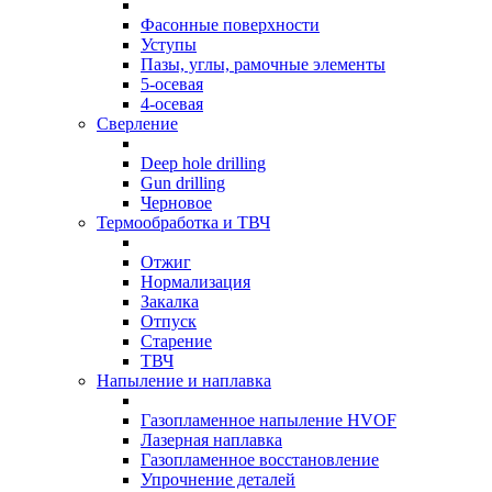
Фасонные поверхности
Уступы
Пазы, углы, рамочные элементы
5-осевая
4-осевая
Сверление
Deep hole drilling
Gun drilling
Черновое
Термообработка и ТВЧ
Отжиг
Нормализация
Закалка
Отпуск
Старение
ТВЧ
Напыление и наплавка
Газопламенное напыление HVOF
Лазерная наплавка
Газопламенное восстановление
Упрочнение деталей