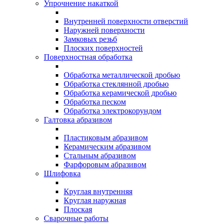
Упрочнение накаткой
Внутренней поверхности отверстий
Наружней поверхности
Замковых резьб
Плоских поверхностей
Поверхностная обработка
Обработка металлической дробью
Обработка стеклянной дробью
Обработка керамической дробью
Обработка песком
Обработка электрокорундом
Галтовка абразивом
Пластиковым абразивом
Керамическим абразивом
Стальным абразивом
Фарфоровым абразивом
Шлифовка
Круглая внутренняя
Круглая наружная
Плоская
Сварочные работы