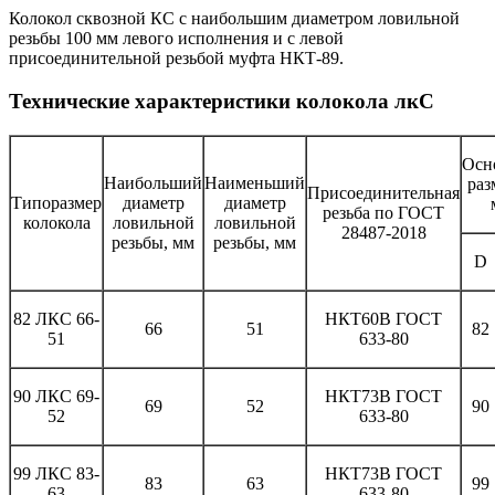
Колокол сквозной КС с наибольшим диаметром ловильной
резьбы 100 мм левого исполнения и с левой
присоединительной резьбой муфта НКТ-89.
Технические характеристики колокола лкС
Осн
Наибольший
Наименьший
раз
Присоединительная
Типоразмер
диаметр
диаметр
резьба по ГОСТ
колокола
ловильной
ловильной
28487-2018
резьбы, мм
резьбы, мм
D
82 ЛКС 66-
НКТ60В ГОСТ
66
51
82
51
633-80
90 ЛКС 69-
НКТ73В ГОСТ
69
52
90
52
633-80
99 ЛКC 83-
НКТ73В ГОСТ
83
63
99
63
633-80