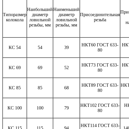
Наибольший
Наименьший
При
Типоразмер
диаметр
диаметр
Присоединительная
колокола
ловильной
ловильной
резьба
н
резьбы, мм
резьбы, мм
НКТ60 ГОСТ 633-
НК
КС 54
54
39
80
НКТ73 ГОСТ 633-
НК
КС 69
69
52
80
НКТ89 ГОСТ 633-
НКТ
КС 85
85
68
80
НКТ102 ГОСТ 633-
Н
КС 100
100
79
80
НКТ114 ГОСТ 633-
КС 115
115
94
14