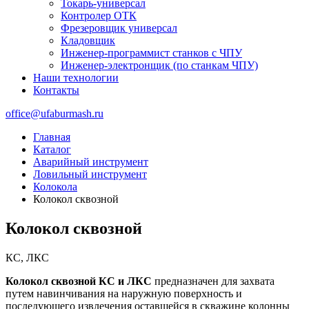
Токарь-универсал
Контролер ОТК
Фрезеровщик универсал
Кладовщик
Инженер-программист станков с ЧПУ
Инженер-электронщик (по станкам ЧПУ)
Наши технологии
Контакты
office@ufaburmash.ru
Главная
Каталог
Аварийный инструмент
Ловильный инструмент
Колокола
Колокол сквозной
Колокол сквозной
КС, ЛКС
Колокол сквозной КC и ЛКC
предназначен для захвата
путем навинчивания на наружную поверхность и
последующего извлечения оставшейся в скважине колонны