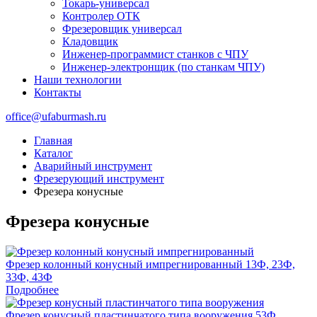
Токарь-универсал
Контролер ОТК
Фрезеровщик универсал
Кладовщик
Инженер-программист станков с ЧПУ
Инженер-электронщик (по станкам ЧПУ)
Наши технологии
Контакты
office@ufaburmash.ru
Главная
Каталог
Аварийный инструмент
Фрезерующий инструмент
Фрезера конусные
Фрезера конусные
Фрезер колонный конусный импрегнированный
13Ф, 23Ф,
33Ф, 43Ф
Подробнее
Фрезер конусный пластинчатого типа вооружения
53Ф