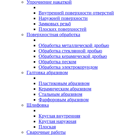
Упрочнение накаткой
Внутренней поверхности отверстий
Наружней поверхности
Замковых резьб
Плоских поверхностей
Поверхностная обработка
Обработка металлической дробью
Обработка стеклянной дробью
Обработка керамической дробью
Обработка песком
Обработка электрокорундом
Галтовка абразивом
Пластиковым абразивом
Керамическим абразивом
Стальным абразивом
Фарфоровым абразивом
Шлифовка
Круглая внутренняя
Круглая наружная
Плоская
Сварочные работы