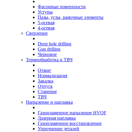
Фасонные поверхности
Уступы
Пазы, углы, рамочные элементы
5-осевая
4-осевая
Сверление
Deep hole drilling
Gun drilling
Черновое
Термообработка и ТВЧ
Отжиг
Нормализация
Закалка
Отпуск
Старение
ТВЧ
Напыление и наплавка
Газопламенное напыление HVOF
Лазерная наплавка
Газопламенное восстановление
Упрочнение деталей