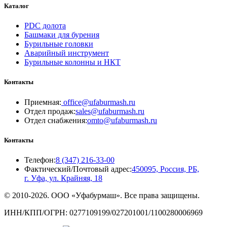
Каталог
PDC долота
Башмаки для бурения
Бурильные головки
Аварийный инструмент
Бурильные колонны и НКТ
Контакты
Приемная:
office@ufaburmash.ru
Отдел продаж:
sales@ufaburmash.ru
Отдел снабжения:
omto@ufaburmash.ru
Контакты
Телефон:
8 (347) 216‑33‑00
Фактический/Почтовый адрес:
450095, Россия, РБ,
г. Уфа, ул. Крайняя, 18
© 2010-2026. ООО «Уфабурмаш». Все права защищены.
ИНН/КПП/ОГРН: 0277109199/027201001/1100280006969